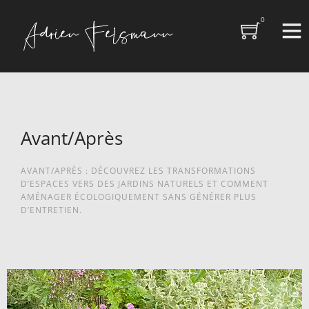
0
Avant/Après
AVANT/APRÈS : DÉCOUVREZ LES TRANSFORMATIONS
D’ESPACES VERS DES JARDINS NATURELS ET COMMENT
AMÉNAGER ÉCOLOGIQUEMENT SANS GÉNÉRER PLUS
D’ENTRETIEN.