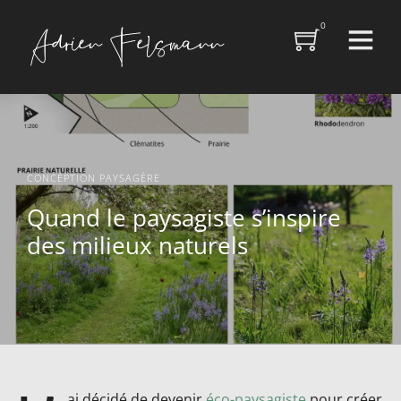
0
CONCEPTION PAYSAGÈRE
Quand le paysagiste s’inspire
des milieux naturels
ai décidé de devenir
éco-paysagiste
pour créer