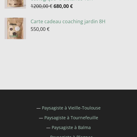
1200,00
€
680,00
€
Carte cadeau coaching jardin 8H
550,00
€
—
Paysagiste à
Vieille-Toulouse
—
Paysagiste à
Tournefeuille
—
Paysagiste à
Balma