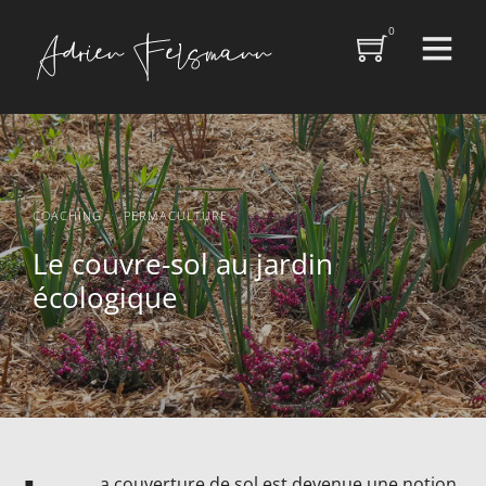
0
·
COACHING
PERMACULTURE
Le couvre-sol au jardin
écologique
a couverture de sol est devenue une notion