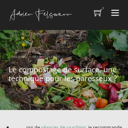
0
·
COACHING
PERMACULTURE
Le compostage de surface, une
technique pour les paresseux ?
ors de
séances de coaching
, je recommande